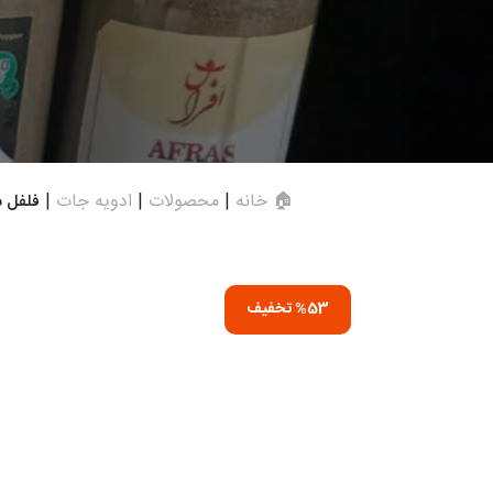
🏠 خانه
|
محصولات
|
ادویه جات
|
فلفل سیاه 
%53 تخفیف