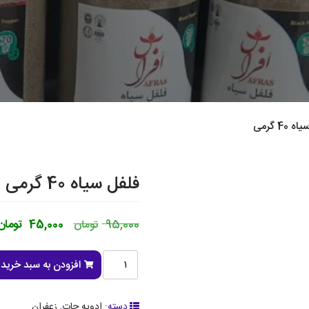
40 گرمی
فلفل سیاه 40 گرمی
95,000
تومان
45,000
تومان
افزودن به سبد خرید
دسته:
ادویه جات
,
زعفران