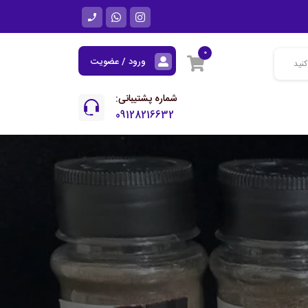
0
ورود / عضویت
شماره پشتیبانی:
09128216632